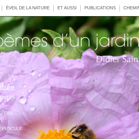
ÉVEIL DE LA NATURE
ET AUSSI
PUBLICATIONS
CHEMI
ature
UILLES
 CIEL...
E...
ÉPUSCULE...