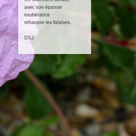
avec son épaisse
exubérance
rehausse les falaises.
DSJ