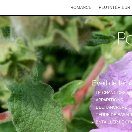
ROMANCE
FEU INTÉRIEUR
Eveil de la n
LE CHANT DES FE
APPARITIONS
L’ÉCHANCRURE DU
TERRE DE BASALT
ENTAILLER LE CR