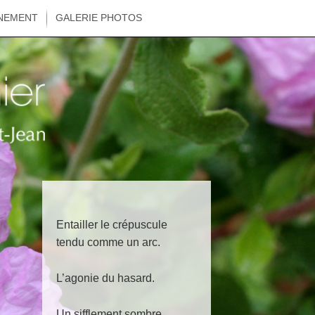
NEMENT
GALERIE PHOTOS
Entailler le crépuscule
tendu comme un arc.
L’agonie du hasard.
Un sifflement sombre