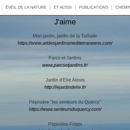
ÉVEIL DE LA NATURE
ET AUSSI
PUBLICATIONS
CHEMI
J'aime
Mon jardin, jardin de la Taillade
https://www.artdesjardinsmediterraneens.com/
Parcs et Jardins
www.parcsetjardins.fr/
Jardin d'Elie Alexis
http://lejardindelie.fr/
Pépinière "les senteurs du Quercy"
https://www.senteursduquercy.com/
Pépinière Filippi